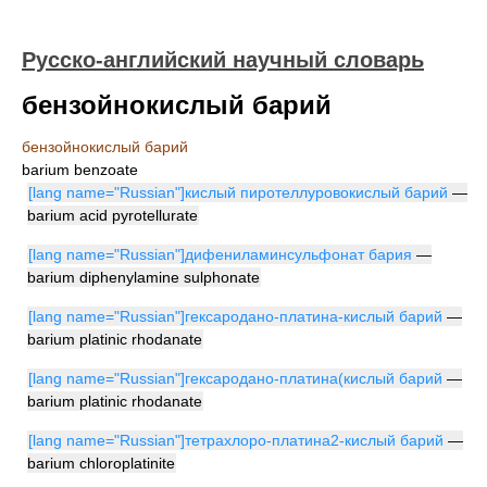
Русско-английский научный словарь
бензойнокислый барий
бензойнокислый барий
barium benzoate
[lang name="Russian"]кислый пиротеллуровокислый барий
—
barium acid pyrotellurate
[lang name="Russian"]дифениламинсульфонат бария
—
barium diphenylamine sulphonate
[lang name="Russian"]гексародано-платина-кислый барий
—
barium platinic rhodanate
[lang name="Russian"]гексародано-платина(кислый барий
—
barium platinic rhodanate
[lang name="Russian"]тетрахлоро-платина2-кислый барий
—
barium chloroplatinite