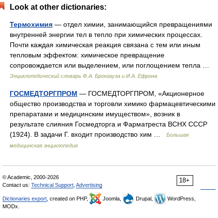
Look at other dictionaries:
Термохимия
— отдел химии, занимающийся превращениями
внутренней энергии тел в тепло при химических процессах.
Почти каждая химическая реакция связана с тем или иным
тепловым эффектом: химическое превращение
сопровождается или выделением, или поглощением тепла …
Энциклопедический словарь Ф.А. Брокгауза и И.А. Ефрона
ГОСМЕДТОРГПРОМ
— ГОСМЕДТОРГПРОМ, «Акционерное
общество производства и торговли химико фармацевтическими
препаратами и медицинским имуществом», возник в
результате слияния Госмедторга и Фарматреста ВСНХ СССР
(1924). В задачи Г. входит производство хим …
Большая
медицинская энциклопедия
© Academic, 2000-2026
18+
Contact us:
Technical Support
,
Advertising
Dictionaries export
, created on PHP,
Joomla,
Drupal,
WordPress,
MODx.